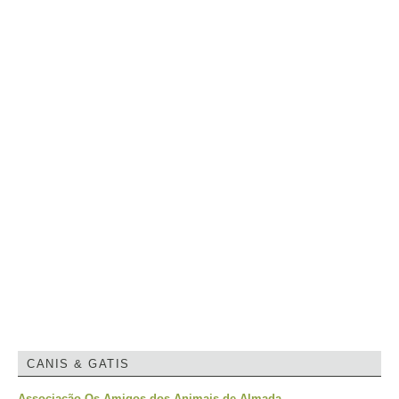
CANIS & GATIS
Associação Os Amigos dos Animais de Almada