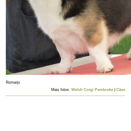
Romarjo
Mais fotos:
Welsh Corgi Pembroke
|
Cães