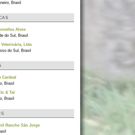
neiro, Brasil
ICAS
ornelles Alves
e do Sul, Brasil
 Veterinária, Ltda
sso do Sul, Brasil
S
 Cardeal
, Brasil
tc & Tal
, Brasil
IS
nil Rancho São Jorge
asil