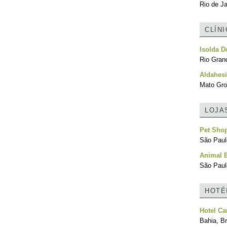
Rio de Ja
CLÍN
Isolda D
Rio Grand
Aldahesi
Mato Gro
LOJA
Pet Shop
São Paulo
Animal E
São Paulo
HOTÉ
Hotel Ca
Bahia, Br