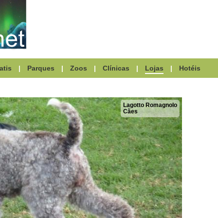
atis
|
Parques
|
Zoos
|
Clínicas
|
Lojas
|
Hotéis
Lagotto Romagnolo
Cães