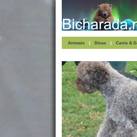
Animais
|
Dicas
|
Canis & G