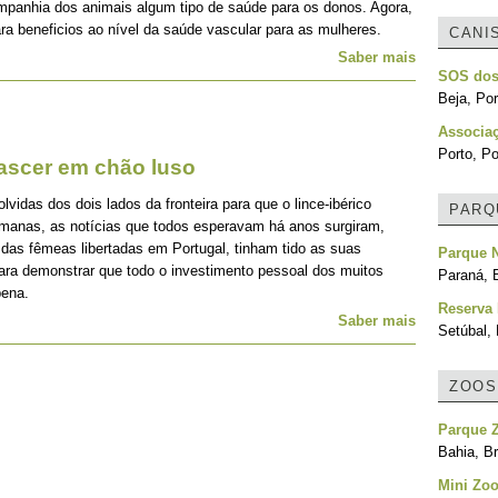
mpanhia dos animais algum tipo de saúde para os donos. Agora,
ra beneficios ao nível da saúde vascular para as mulheres.
CANI
Saber mais
SOS dos
Beja, Por
Associa
Porto, Po
nascer em chão luso
idas dos dois lados da fronteira para que o lince-ibérico
PARQ
emanas, as notícias que todos esperavam há anos surgiram,
 das fêmeas libertadas em Portugal, tinham tido as suas
Parque N
para demonstrar que todo o investimento pessoal dos muitos
Paraná, B
pena.
Reserva 
Saber mais
Setúbal, 
ZOOS
Parque Z
Bahia, Br
Mini Zoo