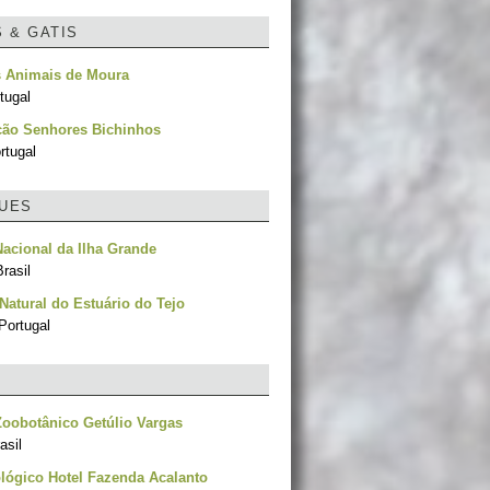
S & GATIS
 Animais de Moura
tugal
ção Senhores Bichinhos
rtugal
UES
acional da Ilha Grande
rasil
Natural do Estuário do Tejo
Portugal
oobotânico Getúlio Vargas
asil
lógico Hotel Fazenda Acalanto