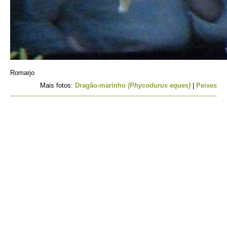
Romarjo
Mais fotos:
Dragão-marinho
(Phycodurus eques)
|
Peixes