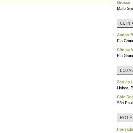
Grosso
Mato Gro
CLÍN
Amigo Bi
Rio Grand
Clínica 
Rio Grand
LOJA
Zoo do I
Lisboa, P
Chic Do
São Paulo
HOTÉ
Pousada