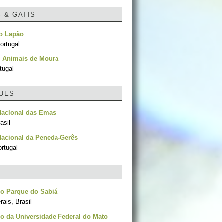
S & GATIS
no Lapão
ortugal
 Animais de Moura
tugal
UES
Nacional das Emas
asil
Nacional da Peneda-Gerês
rtugal
co Parque do Sabiá
ais, Brasil
o da Universidade Federal do Mato