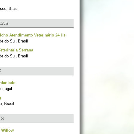
sso, Brasil
ICAS
cho Atendimento Veterinário 24 Hs
e do Sul, Brasil
Veterinária Serrana
e do Sul, Brasil
S
nfantado
ortugal
g
, Brasil
IS
 Willow