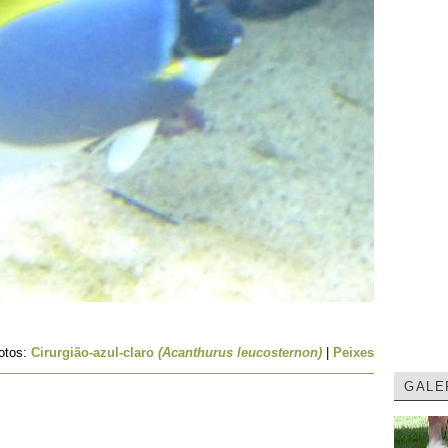
otos:
Cirurgião-azul-claro
(Acanthurus leucosternon)
|
Peixes
GALE