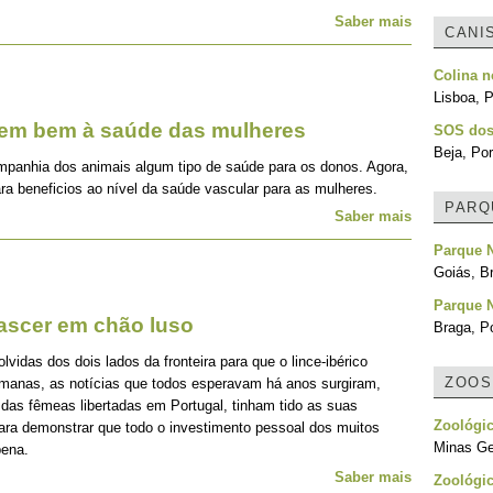
Saber mais
CANI
Colina 
Lisboa, P
zem bem à saúde das mulheres
SOS dos
Beja, Por
mpanhia dos animais algum tipo de saúde para os donos. Agora,
ra beneficios ao nível da saúde vascular para as mulheres.
PARQ
Saber mais
Parque 
Goiás, Br
Parque 
nascer em chão luso
Braga, Po
idas dos dois lados da fronteira para que o lince-ibérico
ZOOS
emanas, as notícias que todos esperavam há anos surgiram,
 das fêmeas libertadas em Portugal, tinham tido as suas
Zoológi
para demonstrar que todo o investimento pessoal dos muitos
Minas Ger
pena.
Saber mais
Zoológic