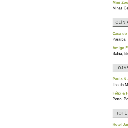
Mini Zoo
Minas Ger
CLÍN
Casa do 
Paraíba, 
Amigo Fi
Bahia, Br
LOJA
Paula & 
Ilha da M
Félix & 
Porto, Po
HOTÉ
Hotel Ja