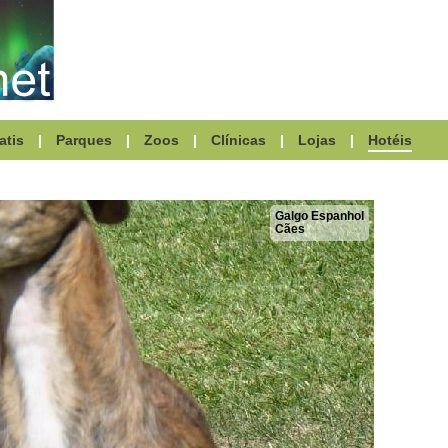
atis
|
Parques
|
Zoos
|
Clínicas
|
Lojas
|
Hotéis
Galgo Espanhol
Cães