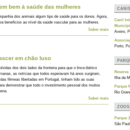
zem bem à saúde das mulheres
CANI
mpanhia dos animais algum tipo de saúde para os donos. Agora,
Canil In
ra beneficios ao nível da saúde vascular para as mulheres.
Municípi
Saber mais
Aveiro, P
Associa
Porto, Po
nascer em chão luso
PARQ
idas dos dois lados da fronteira para que o lince-ibérico
Reserva 
emanas, as notícias que todos esperavam há anos surgiram,
Ilha da M
 das fêmeas libertadas em Portugal, tinham tido as suas
para demonstrar que todo o investimento pessoal dos muitos
Parque N
pena.
Rio Grand
Saber mais
ZOOS
Parque 
São Paulo