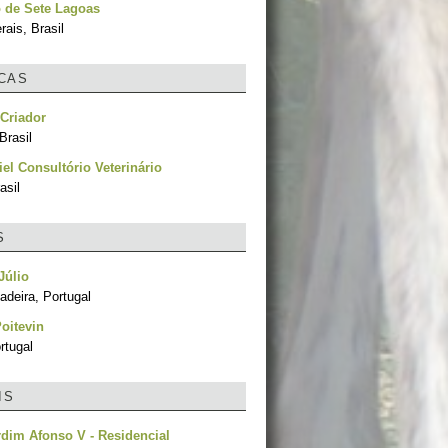
 de Sete Lagoas
ais, Brasil
ICAS
Criador
Brasil
el Consultório Veterinário
asil
S
Júlio
adeira, Portugal
Poitevin
rtugal
IS
rdim Afonso V - Residencial