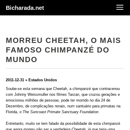
Bicharada.net
MORREU CHEETAH, O MAIS
FAMOSO CHIMPANZÉ DO
MUNDO
2011-12-31 » Estados Unidos
Soube-se esta semana que Cheetah, a chimpanzé que contracenou
com Johnny Weissmuller nos filmes Tarzan, que cruzou gerações e
emocionou milhões de pessoas, pode ter morrido no dia 24 de
Dezembro, de complicações renais, num santuário para primatas na
Florida, o
The Suncoast Primate Sanctuary Foundation
.
Entretanto, muito se tem falado da possibilidade de esta chimpanzé
que agora morreu não ser a verdadeira Cheetah, já que teria uma