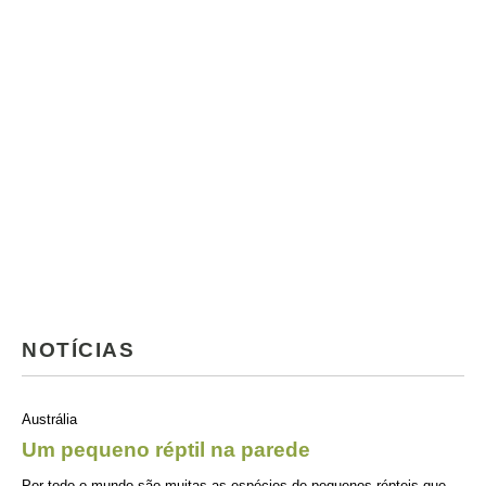
NOTÍCIAS
Austrália
Um pequeno réptil na parede
Por todo o mundo são muitas as espécies de pequenos répteis que