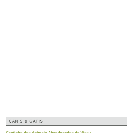
CANIS & GATIS
Cantinho dos Animais Abandonados de Viseu