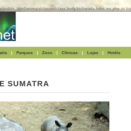
/public_html/animais/classes/class.body.bicharada.fotos.inc.php
on li
atis
|
Parques
|
Zoos
|
Clínicas
|
Lojas
|
Hotéis
E SUMATRA