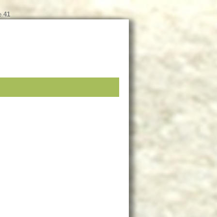
ne
41