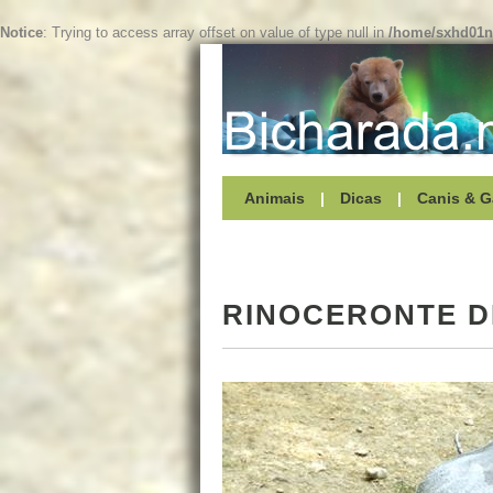
Notice
: Trying to access array offset on value of type null in
/home/sxhd01ne
Animais
|
Dicas
|
Canis & G
RINOCERONTE D