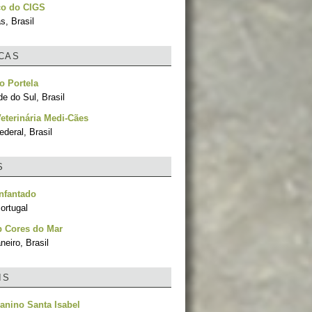
co do CIGS
, Brasil
ICAS
o Portela
e do Sul, Brasil
Veterinária Medi-Cães
ederal, Brasil
S
nfantado
ortugal
p Cores do Mar
neiro, Brasil
IS
anino Santa Isabel