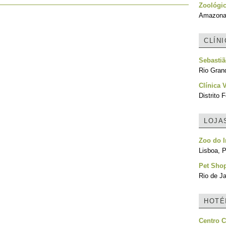
Zoológi
Amazonas
CLÍN
Sebastiã
Rio Grand
Clínica 
Distrito F
LOJA
Zoo do I
Lisboa, P
Pet Sho
Rio de Ja
HOTÉ
Centro C