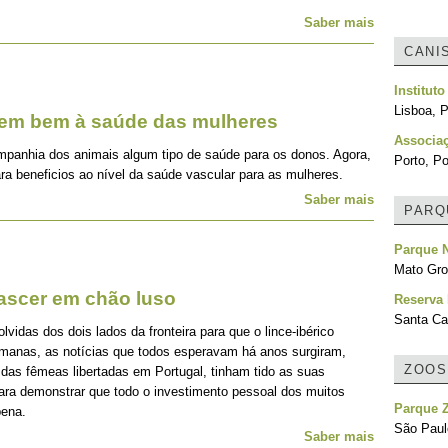
Saber mais
CANI
Institut
Lisboa, P
zem bem à saúde das mulheres
Associa
mpanhia dos animais algum tipo de saúde para os donos. Agora,
Porto, Po
ra beneficios ao nível da saúde vascular para as mulheres.
Saber mais
PARQ
Parque 
Mato Gro
nascer em chão luso
Reserva
Santa Cat
idas dos dois lados da fronteira para que o lince-ibérico
emanas, as notícias que todos esperavam há anos surgiram,
ZOOS
 das fêmeas libertadas em Portugal, tinham tido as suas
para demonstrar que todo o investimento pessoal dos muitos
Parque 
pena.
São Paulo
Saber mais