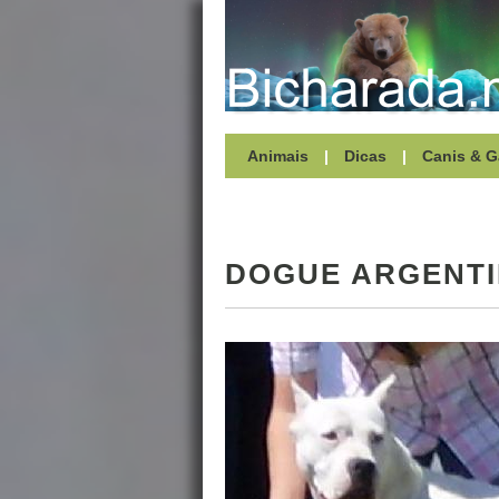
Animais
|
Dicas
|
Canis & G
DOGUE ARGENT