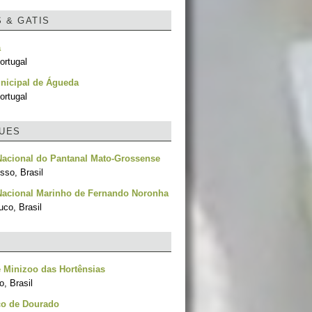
S & GATIS
a
ortugal
nicipal de Águeda
ortugal
UES
Nacional do Pantanal Mato-Grossense
sso, Brasil
Nacional Marinho de Fernando Noronha
co, Brasil
 Minizoo das Hortênsias
, Brasil
co de Dourado