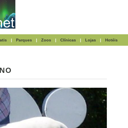
atis
|
Parques
|
Zoos
|
Clínicas
|
Lojas
|
Hotéis
INO