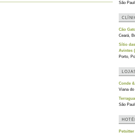
São Paulo
CLÍN
Cão Gato
Ceará, Br
Sítio das
Avintes (
Porto, Po
LOJA
Conde & 
Viana do 
Terragua
São Paulo
HOTÉ
Petsitte