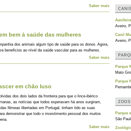
Saber mais
CANI
Aanifeir
Aveiro, P
zem bem à saúde das mulheres
Canil Mu
Aveiro, P
mpanhia dos animais algum tipo de saúde para os donos. Agora,
ra beneficios ao nível da saúde vascular para as mulheres.
PARQ
Saber mais
Parque 
Mato Gro
Parque 
nascer em chão luso
Pernambu
idas dos dois lados da fronteira para que o lince-ibérico
ZOOS
emanas, as notícias que todos esperavam há anos surgiram,
 das fêmeas libertadas em Portugal, tinham tido as suas
Parque e
para demonstrar que todo o investimento pessoal dos muitos
São Paulo
pena.
Saber mais
Zoológi