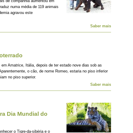
mais de companhia aumentou em
traduz numa média de 119 animais
demia agravou este
Saber mais
oterrado
 em Amatrice, Itália, depois de ter estado nove dias sob as
Aparentemente, o cão, de nome Romeo, estaria no piso inferior
iam no piso superior.
Saber mais
a Dia Mundial do
onhecer o Tigre-da-sibéria e o