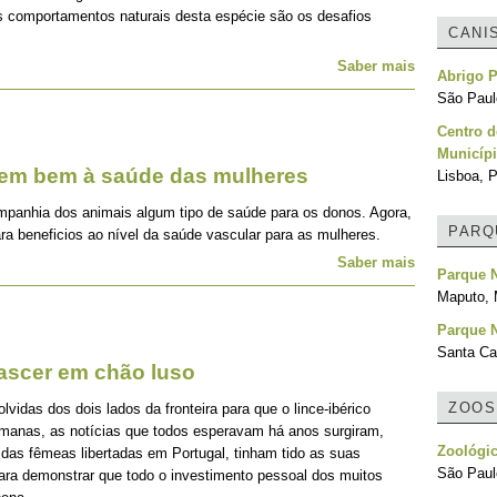
os comportamentos naturais desta espécie são os desafios
CANI
Saber mais
Abrigo P
São Paulo
Centro d
Municípi
zem bem à saúde das mulheres
Lisboa, P
mpanhia dos animais algum tipo de saúde para os donos. Agora,
PARQ
ra beneficios ao nível da saúde vascular para as mulheres.
Saber mais
Parque 
Maputo,
Parque 
Santa Cat
nascer em chão luso
ZOOS
idas dos dois lados da fronteira para que o lince-ibérico
emanas, as notícias que todos esperavam há anos surgiram,
Zoológic
 das fêmeas libertadas em Portugal, tinham tido as suas
São Paulo
para demonstrar que todo o investimento pessoal dos muitos