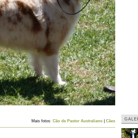
GALE
Mais fotos:
Cão de Pastor Australiano
|
Cães