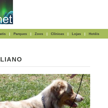
atis
|
Parques
|
Zoos
|
Clínicas
|
Lojas
|
Hotéis
LIANO