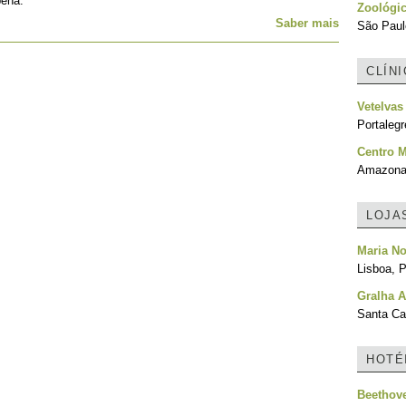
pena.
Zoológic
Saber mais
São Paulo
CLÍN
Vetelvas 
Portalegr
Centro M
Amazonas
LOJA
Maria No
Lisboa, P
Gralha A
Santa Cat
HOTÉ
Beethove