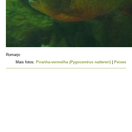
Romarjo
Mais fotos:
Piranha-vermelha
(Pygocentrus nattereri)
|
Peixes