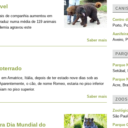
vel
CANI
mais de companhia aumentou em
Centro d
traduz numa média de 119 animais
Porto, Po
demia agravou este
Aanifeir
Aveiro, P
Saber mais
PARQ
Parque N
oterrado
Setúbal, 
 em Amatrice, Itália, depois de ter estado nove dias sob as
Parque N
Aparentemente, o cão, de nome Romeo, estaria no piso inferior
Acre, Bra
iam no piso superior.
Saber mais
ZOOS
Zoológic
São Paulo
a Dia Mundial do
Parque 