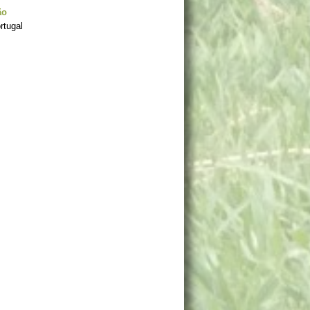
ão
rtugal