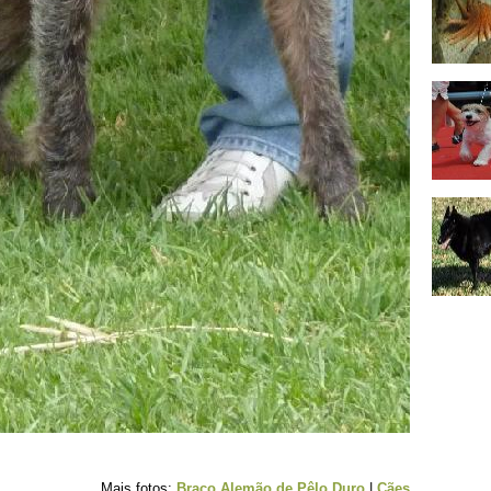
Mais fotos:
Braco Alemão de Pêlo Duro
|
Cães