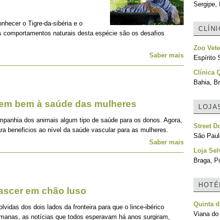
Sergipe, 
onhecer o Tigre-da-sibéria e o
CLÍN
os comportamentos naturais desta espécie são os desafios
Zoo Vete
Saber mais
Espírito 
Clínica 
Bahia, Br
zem bem à saúde das mulheres
LOJA
mpanhia dos animais algum tipo de saúde para os donos. Agora,
Street D
ra beneficios ao nível da saúde vascular para as mulheres.
São Paulo
Saber mais
Loja Sel
Braga, Po
HOTÉ
nascer em chão luso
Quinta d
idas dos dois lados da fronteira para que o lince-ibérico
Viana do 
emanas, as notícias que todos esperavam há anos surgiram,