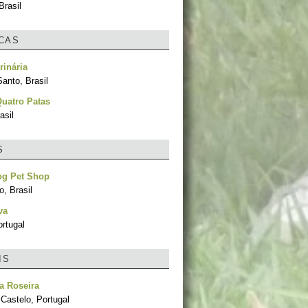
Brasil
ICAS
rinária
Santo, Brasil
Quatro Patas
asil
S
og Pet Shop
, Brasil
va
rtugal
IS
a Roseira
Castelo, Portugal