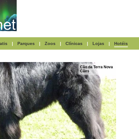
atis
|
Parques
|
Zoos
|
Clínicas
|
Lojas
|
Hotéis
Cão da Terra Nova
Cães