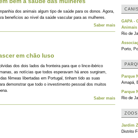
zem bem à saúde das mulheres
CANI
mpanhia dos animais algum tipo de saúde para os donos. Agora,
ra beneficios ao nível da saúde vascular para as mulheres.
GAPA - G
Saber mais
Animais
Rio de Ja
Associa
Porto, Po
nascer em chão luso
PARQ
idas dos dois lados da fronteira para que o lince-ibérico
emanas, as notícias que todos esperavam há anos surgiram,
Parque 
 das fêmeas libertadas em Portugal, tinham tido as suas
Amapá, B
para demonstrar que todo o investimento pessoal dos muitos
pena.
Parque N
Rio de Ja
Saber mais
ZOOS
Jardim Z
Distrito F