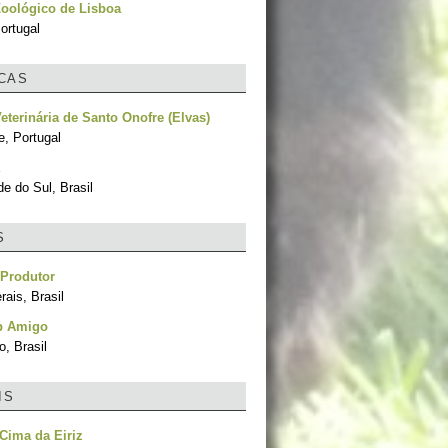
oológico de Lisboa
ortugal
ICAS
Veterinária de Santo Onofre (Elvas)
e, Portugal
e do Sul, Brasil
S
 Produtor
ais, Brasil
p Amigo
, Brasil
IS
Cima da Eiriz