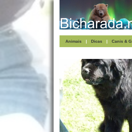
Animais
|
Dicas
|
Canis & G