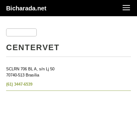
Bicharada.net
CENTERVET
SCLRN 706 BL A, s/n Lj 50
70740-513 Brasília
(61) 3447-6539