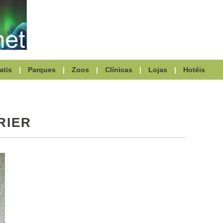
atis
|
Parques
|
Zoos
|
Clínicas
|
Lojas
|
Hotéis
RIER