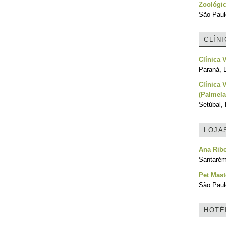
Zoológi
São Paulo
CLÍN
Clínica 
Paraná, B
Clínica 
(Palmela
Setúbal, 
LOJA
Ana Ribe
Santarém
Pet Mast
São Paulo
HOTÉ