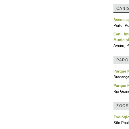
CANI
Associa
Porto, Po
Canil In
Municípi
Aveiro, P
PARQ
Parque N
Bragança
Parque N
Rio Grand
ZOOS
Zoológic
São Paulo