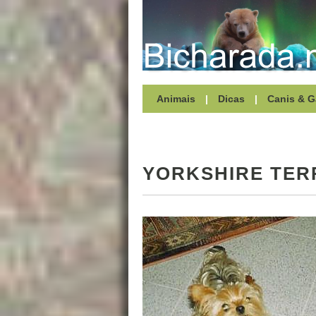
Animais
|
Dicas
|
Canis & G
YORKSHIRE TER