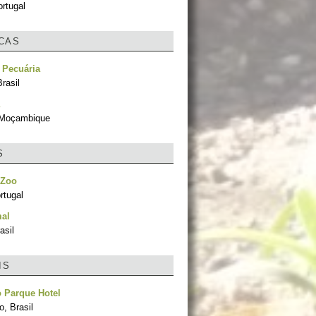
rtugal
ICAS
 Pecuária
rasil
 Moçambique
S
 Zoo
ortugal
mal
asil
IS
 Parque Hotel
, Brasil