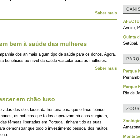
CANI
Saber mais
AFECTU
Aveiro, P
Quinta 
zem bem à saúde das mulheres
Setúbal, 
mpanhia dos animais algum tipo de saúde para os donos. Agora,
PARQ
ra beneficios ao nível da saúde vascular para as mulheres.
Saber mais
Parque 
Pernambu
Parque N
Rio de Ja
nascer em chão luso
ZOOS
idas dos dois lados da fronteira para que o lince-ibérico
emanas, as notícias que todos esperavam há anos surgiram,
Zoológi
 das fêmeas libertadas em Portugal, tinham tido as suas
Amazonas
para demonstrar que todo o investimento pessoal dos muitos
pena.
Monte S