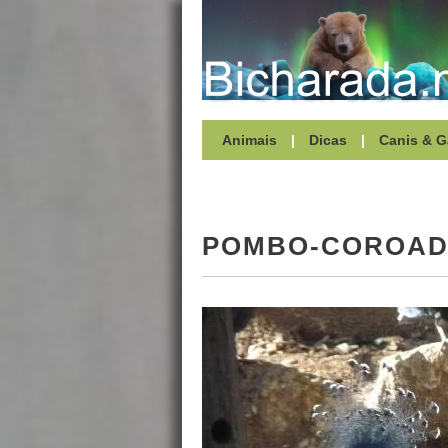
Animais
|
Dicas
|
Canis & G
POMBO-COROA