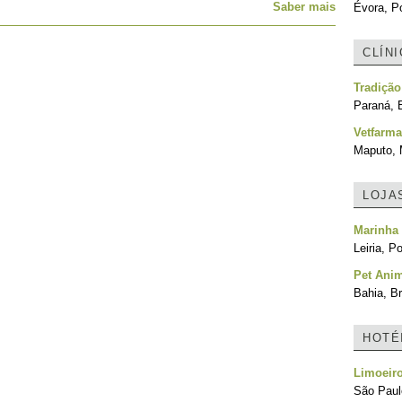
Saber mais
Évora, Po
CLÍN
Tradição
Paraná, B
Vetfarma
Maputo,
LOJA
Marinha
Leiria, P
Pet Ani
Bahia, Br
HOTÉ
Limoeiro
São Paulo