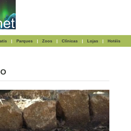
atis
|
Parques
|
Zoos
|
Clínicas
|
Lojas
|
Hotéis
DO