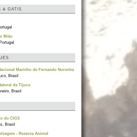
S & GATIS
ortugal
do Mião
Portugal
UES
Nacional Marinho de Fernando Noronha
co, Brasil
atural da Tijuca
neiro, Brasil
co do CIGS
, Brasil
elvagem - Reserva Animal