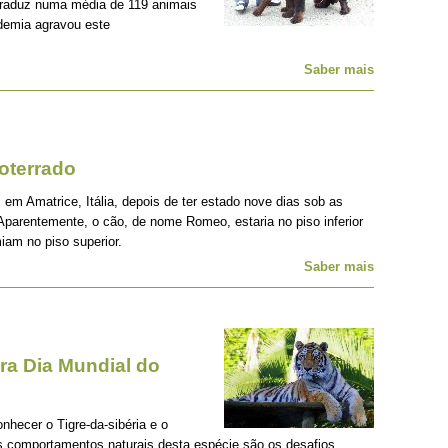
traduz numa média de 119 animais
demia agravou este
Saber mais
oterrado
 em Amatrice, Itália, depois de ter estado nove dias sob as
Aparentemente, o cão, de nome Romeo, estaria no piso inferior
iam no piso superior.
Saber mais
a Dia Mundial do
onhecer o Tigre-da-sibéria e o
os comportamentos naturais desta espécie são os desafios