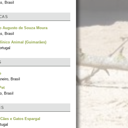
, Brasil
ICAS
o Augusto de Souza Moura
, Brasil
línico Animal (Guimarães)
rtugal
S
e
neiro, Brasil
Pet
, Brasil
IS
 Cães e Gatos Espargal
tugal