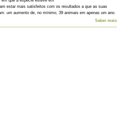
os em que a espécie esteve em
iam estar mais satisfeitos com os resultados a que as suas
ram: um aumento de, no mínimo, 39 animais em apenas um ano.
Saber mais