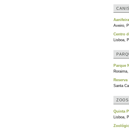
CANI
Aanifeir
Aveiro, P
Centro d
Lisboa, P
PARQ
Parque N
Roraima, 
Reserva
Santa Cat
ZOOS
Quinta P
Lisboa, P
Zoológi