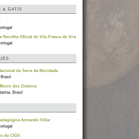
S & GATIS
a
ortugal
e Recolha Oficial de Vila Franca de Xira
ortugal
UES
acional da Serra da Mocidade
Brasil
 Morro dos Zimbros
arina, Brasil
edagógica Armando Villar
ortugal
co do CIGS