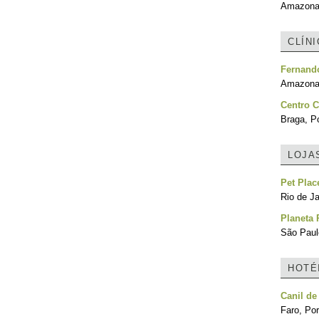
Amazonas
CLÍN
Fernand
Amazonas
Centro C
Braga, Po
LOJA
Pet Plac
Rio de Ja
Planeta 
São Paulo
HOTÉ
Canil de
Faro, Por