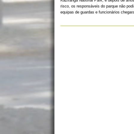
Kaziranga National Park, e depois de an
risco, os responsáveis do parque não pod
equipas de guardas e funcionários chega