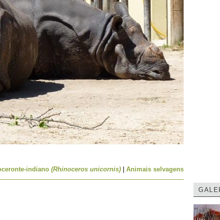
oceronte-indiano
(Rhinoceros unicornis)
|
Animais selvagens
GALE