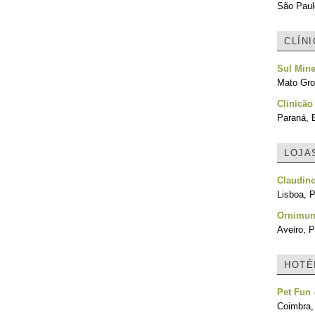
São Paulo
CLÍN
Sul Mine
Mato Gro
Clinicão 
Paraná, B
LOJA
Claudin
Lisboa, P
Ornimun
Aveiro, P
HOTÉ
Pet Fun 
Coimbra,