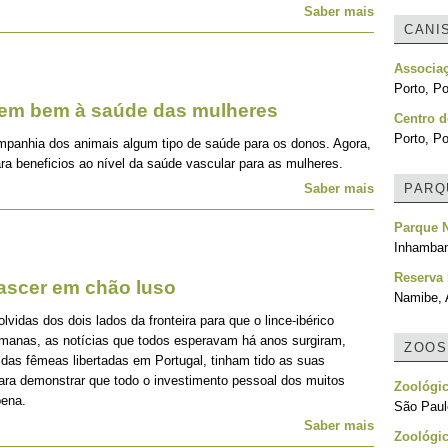
Saber mais
CANI
Associa
Porto, Po
zem bem à saúde das mulheres
Centro d
Porto, Po
mpanhia dos animais algum tipo de saúde para os donos. Agora,
ra beneficios ao nível da saúde vascular para as mulheres.
Saber mais
PARQ
Parque N
Inhamba
Reserva 
nascer em chão luso
Namibe, 
idas dos dois lados da fronteira para que o lince-ibérico
emanas, as notícias que todos esperavam há anos surgiram,
ZOOS
 das fêmeas libertadas em Portugal, tinham tido as suas
para demonstrar que todo o investimento pessoal dos muitos
Zoológi
pena.
São Paulo
Saber mais
Zoológi