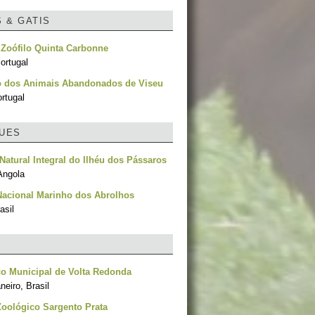
S & GATIS
o Zoófilo Quinta Carbonne
ortugal
o dos Animais Abandonados de Viseu
rtugal
UES
Natural Integral do Ilhéu dos Pássaros
Angola
Nacional Marinho dos Abrolhos
asil
o Municipal de Volta Redonda
neiro, Brasil
oológico Sargento Prata