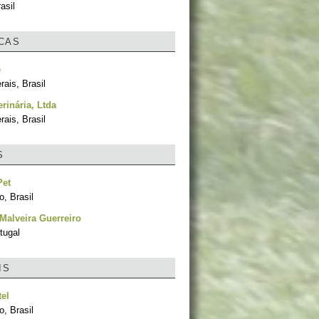
asil
ICAS
e
ais, Brasil
rinária, Ltda
ais, Brasil
S
Pet
, Brasil
Malveira Guerreiro
tugal
IS
el
, Brasil