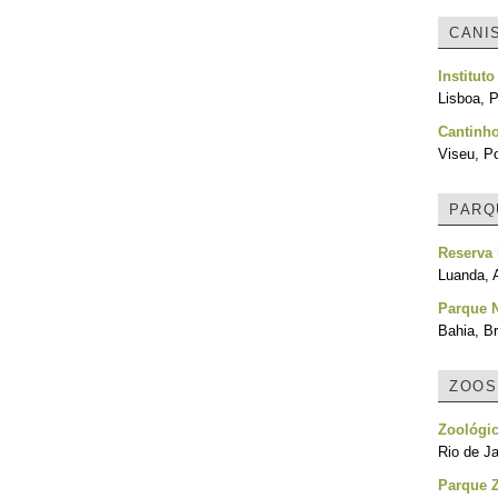
CANI
Institut
Lisboa, P
Cantinh
Viseu, Po
PARQ
Reserva 
Luanda, 
Parque 
Bahia, Br
ZOOS
Zoológic
Rio de Ja
Parque Z