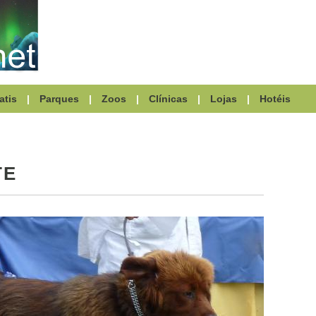
atis
|
Parques
|
Zoos
|
Clínicas
|
Lojas
|
Hotéis
TE