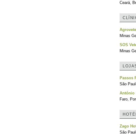
Ceará, Br
CLÍN
Agrovet
Minas Ger
SOS Vete
Minas Ger
LOJA
Passos 
São Paulo
António 
Faro, Por
HOTÉ
Zago Hot
São Paulo