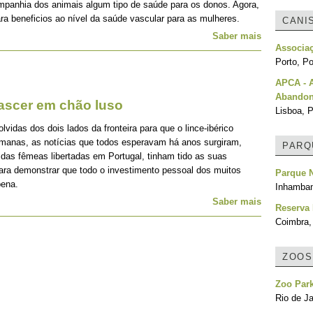
mpanhia dos animais algum tipo de saúde para os donos. Agora,
ra beneficios ao nível da saúde vascular para as mulheres.
CANI
Saber mais
Associa
Porto, Po
APCA - 
Abando
nascer em chão luso
Lisboa, P
idas dos dois lados da fronteira para que o lince-ibérico
emanas, as notícias que todos esperavam há anos surgiram,
PARQ
 das fêmeas libertadas em Portugal, tinham tido as suas
para demonstrar que todo o investimento pessoal dos muitos
Parque N
pena.
Inhamba
Saber mais
Reserva 
Coimbra,
ZOOS
Zoo Park
Rio de Ja