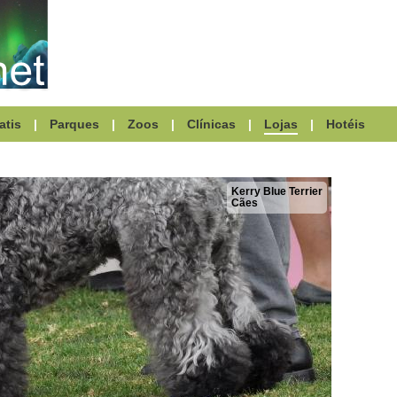
atis
|
Parques
|
Zoos
|
Clínicas
|
Lojas
|
Hotéis
Kerry Blue Terrier
Cães