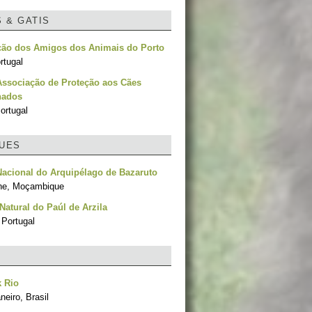
S & GATIS
ção dos Amigos dos Animais do Porto
rtugal
Associação de Proteção aos Cães
nados
ortugal
UES
acional do Arquipélago de Bazaruto
ne, Moçambique
Natural do Paúl de Arzila
 Portugal
 Rio
neiro, Brasil