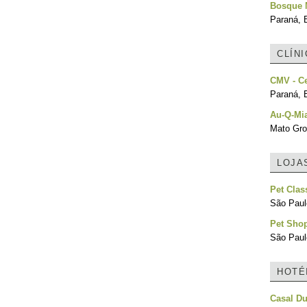
Bosque 
Paraná, B
CLÍN
CMV - Ce
Paraná, B
Au-Q-Mia
Mato Gro
LOJA
Pet Clas
São Paulo
Pet Sho
São Paulo
HOTÉ
Casal Du