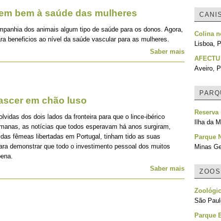
zem bem à saúde das mulheres
CANI
mpanhia dos animais algum tipo de saúde para os donos. Agora,
Colina 
ra beneficios ao nível da saúde vascular para as mulheres.
Lisboa, P
Saber mais
AFECTU
Aveiro, P
PARQ
nascer em chão luso
Reserva 
idas dos dois lados da fronteira para que o lince-ibérico
Ilha da M
emanas, as notícias que todos esperavam há anos surgiram,
 das fêmeas libertadas em Portugal, tinham tido as suas
Parque N
para demonstrar que todo o investimento pessoal dos muitos
Minas Ger
pena.
Saber mais
ZOOS
Zoológic
São Paulo
Parque E