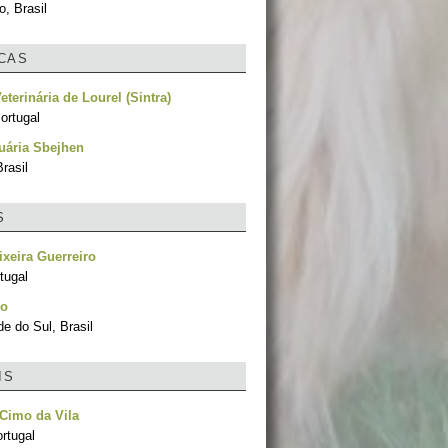
, Brasil
ICAS
eterinária de Lourel (Sintra)
ortugal
uária Sbejhen
rasil
S
ixeira Guerreiro
tugal
ho
e do Sul, Brasil
IS
Cimo da Vila
rtugal