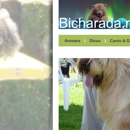
Animais
|
Dicas
|
Canis & G