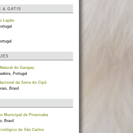
S & GATIS
no Lapão
ortugal
ortugal
UES
Natural do Garajau
adeira, Portugal
acional da Serra do Cipó
ais, Brasil
o Municipal de Piracicaba
, Brasil
cológico de São Carlos