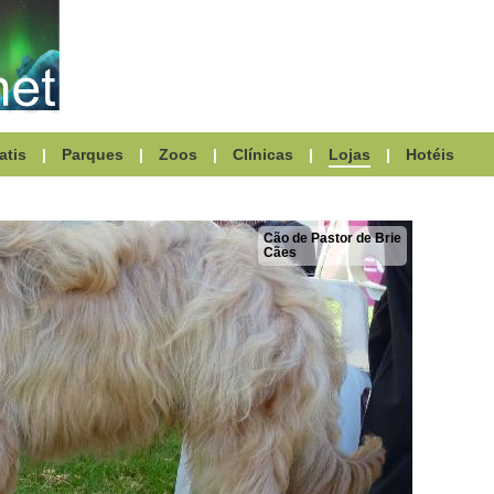
atis
|
Parques
|
Zoos
|
Clínicas
|
Lojas
|
Hotéis
Cão de Pastor de Brie
Cães