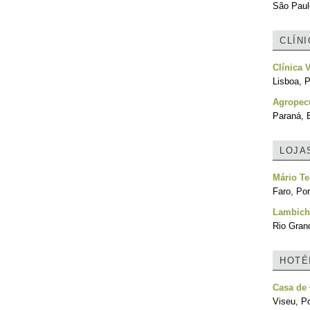
São Paulo
CLÍN
Clínica V
Lisboa, P
Agropec
Paraná, B
LOJA
Mário Te
Faro, Por
Lambic
Rio Grand
HOTÉ
Casa de 
Viseu, Po