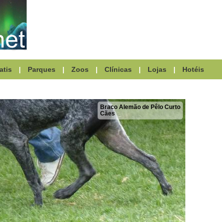
atis
|
Parques
|
Zoos
|
Clínicas
|
Lojas
|
Hotéis
Braco Alemão de Pêlo Curto
Cães