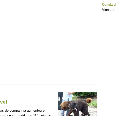
Quinta 
Viana do 
vel
mais de companhia aumentou em
traduz numa média de 119 animais