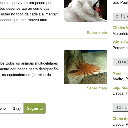
São Paulo
adores que vivem um pouco por
 dos desertos até ao cume das
estão no topo da cadeia alimentar:
CLÍN
predador que lhes moveu uma
.
Clínica 
Saber mais
Maranhão
Vânia Fe
Pernambu
LOJA
os todos os animais multicelulares
lmente agrupados nesta designação
Mião
, os equinodermes (estrelas do
Aveiro, P
Loja Koa
Saber mais
Lisboa, P
HOTÉ
erior
1
(2)
Seguinte
Clube d
Lisboa, P