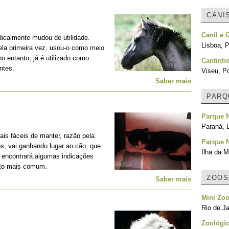
CANI
Canil e 
adicalmente mudou de utilidade.
Lisboa, P
la primeira vez, usou-o como meio
no entanto, já é utilizado como
Cantinh
ntes.
Viseu, Po
Saber mais
PARQ
Parque 
Paraná, B
is fáceis de manter, razão pela
Parque N
os, vai ganhando lugar ao cão, que
Ilha da M
, encontrará algumas indicações
nto mais comum.
ZOOS
Saber mais
Mini Zoo
Rio de Ja
Zoológic