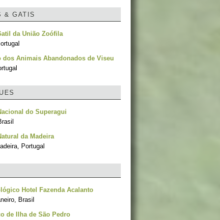
S & GATIS
Gatil da União Zoófila
ortugal
o dos Animais Abandonados de Viseu
rtugal
UES
Nacional do Superagui
rasil
atural da Madeira
adeira, Portugal
lógico Hotel Fazenda Acalanto
neiro, Brasil
o de Ilha de São Pedro