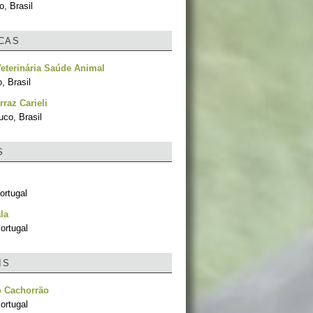
, Brasil
ICAS
Veterinária Saúde Animal
, Brasil
rraz Carieli
co, Brasil
S
ortugal
la
ortugal
IS
o Cachorrão
ortugal