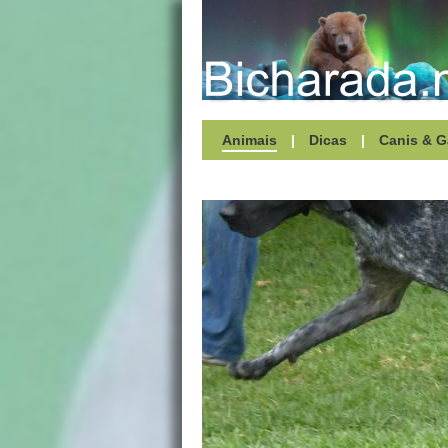
Animais
|
Dicas
|
Canis & G