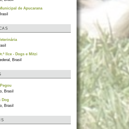
Municipal de Apucarana
rasil
ICAS
eterinária
asil
r.ª Ilce - Dogs e Mitzi
ederal, Brasil
S
 Pegou
, Brasil
m Dog
, Brasil
IS