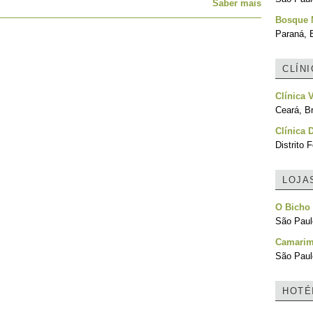
Saber mais
Bosque 
Paraná, B
CLÍN
Clínica V
Ceará, Br
Clínica D
Distrito F
LOJA
O Bicho
São Paulo
Camari
São Paulo
HOTÉ