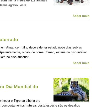
traduz numa média de 119 animais
demia agravou este
Saber mais
oterrado
 em Amatrice, Itália, depois de ter estado nove dias sob as
Aparentemente, o cão, de nome Romeo, estaria no piso inferior
iam no piso superior.
Saber mais
a Dia Mundial do
onhecer o Tigre-da-sibéria e o
os comportamentos naturais desta espécie são os desafios