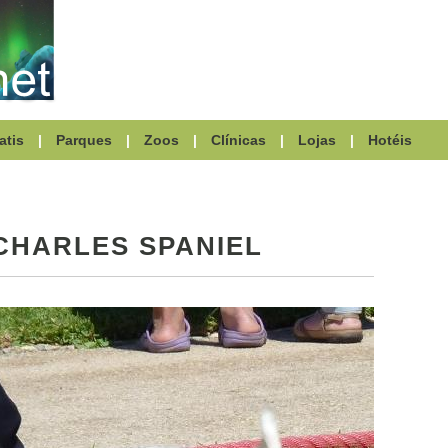
atis
|
Parques
|
Zoos
|
Clínicas
|
Lojas
|
Hotéis
CHARLES SPANIEL