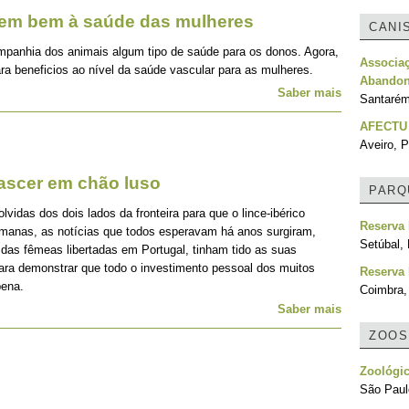
zem bem à saúde das mulheres
CANI
mpanhia dos animais algum tipo de saúde para os donos. Agora,
Associa
ra beneficios ao nível da saúde vascular para as mulheres.
Abandon
Saber mais
Santarém
AFECTU
Aveiro, P
nascer em chão luso
PARQ
idas dos dois lados da fronteira para que o lince-ibérico
Reserva 
emanas, as notícias que todos esperavam há anos surgiram,
Setúbal, 
 das fêmeas libertadas em Portugal, tinham tido as suas
para demonstrar que todo o investimento pessoal dos muitos
Reserva 
pena.
Coimbra,
Saber mais
ZOOS
Zoológic
São Paulo