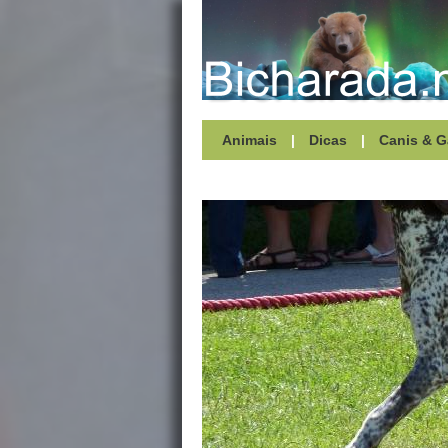
Animais
|
Dicas
|
Canis & G