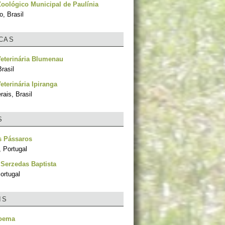
oológico Municipal de Paulínia
, Brasil
ICAS
Veterinária Blumenau
rasil
eterinária Ipiranga
ais, Brasil
S
s Pássaros
, Portugal
 Serzedas Baptista
ortugal
IS
oema