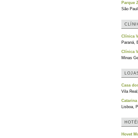
Parque Z
São Paulo
CLÍN
Clínica 
Paraná, B
Clínica V
Minas Ger
LOJA
Casa do
Vila Real
Catarina
Lisboa, P
HOTÉ
Hovet M