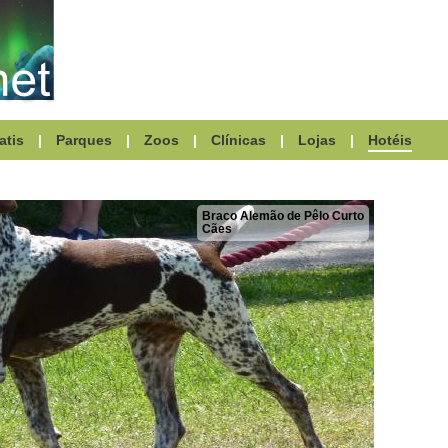
atis
|
Parques
|
Zoos
|
Clínicas
|
Lojas
|
Hotéis
Braco Alemão de Pêlo Curto
Cães