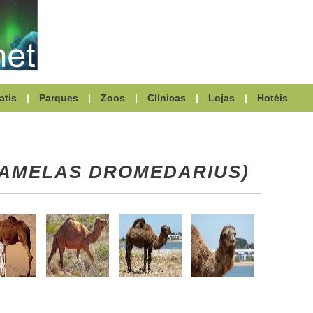
atis
|
Parques
|
Zoos
|
Clínicas
|
Lojas
|
Hotéis
CAMELAS DROMEDARIUS)