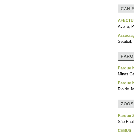
CANI
AFECTU
Aveiro, P
Associa
Setúbal, 
PARQ
Parque N
Minas Ger
Parque N
Rio de Ja
ZOOS
Parque Z
São Paulo
CEBUS -