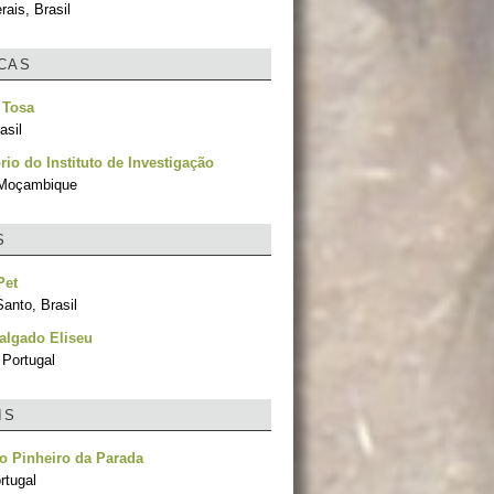
ais, Brasil
ICAS
 Tosa
asil
rio do Instituto de Investigação
 Moçambique
S
Pet
Santo, Brasil
algado Eliseu
 Portugal
IS
o Pinheiro da Parada
rtugal