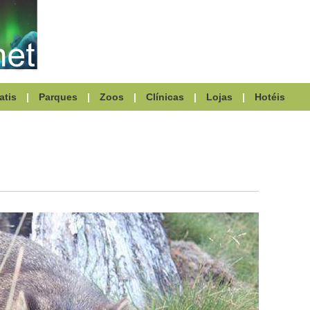
atis
|
Parques
|
Zoos
|
Clínicas
|
Lojas
|
Hotéis