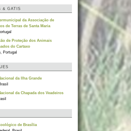
S & GATIS
termunicipal da Associação de
os de Terras de Santa Maria
ortugal
ção de Proteção dos Animais
ados do Cartaxo
, Portugal
UES
acional da Ilha Grande
rasil
Nacional da Chapada dos Veadeiros
asil
oológico de Brasília
ederal, Brasil