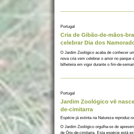
Portugal
Cria de Gibão-de-mãos-br
celebrar Dia dos Namorad
O Jardim Zoológico acaba de conhecer u
nova cria vem celebrar o amor no parque 
bilheteira em vigor durante o fim-de-sema
Portugal
Jardim Zoológico vê nascer
de-cimitarra
Espécie já extinta na Natureza reproduz-
O Jardim Zoológico orgulha-se de apresen
de Órix-de-cimitarra. Esta espécie está e