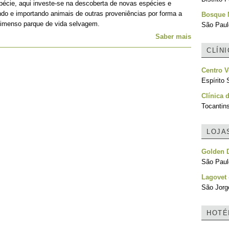
écie, aqui investe-se na descoberta de novas espécies e
ando e importando animais de outras proveniências por forma a
Bosque 
te imenso parque de vida selvagem.
São Paulo
Saber mais
CLÍN
Centro V
Espírito 
Clínica 
Tocantins
LOJA
Golden 
São Paulo
Lagovet 
São Jorg
HOTÉ