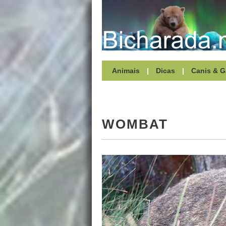
Animais
|
Dicas
|
Canis & G
WOMBAT