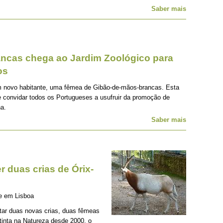
Saber mais
ancas chega ao Jardim Zoológico para
os
m novo habitante, uma fêmea de Gibão-de-mãos-brancas. Esta
e convidar todos os Portugueses a usufruir da promoção de
na.
Saber mais
 duas crias de Órix-
se em Lisboa
tar duas novas crias, duas fêmeas
xtinta na Natureza desde 2000, o