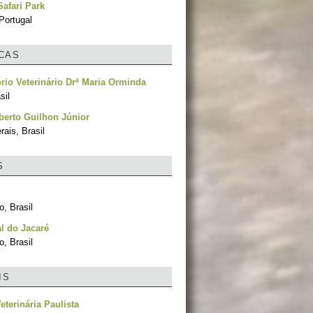
afari Park
Portugal
ICAS
rio Veterinário Drª Maria Orminda
sil
berto Guilhon Júnior
ais, Brasil
S
, Brasil
l do Jacaré
, Brasil
IS
eterinária Paulista