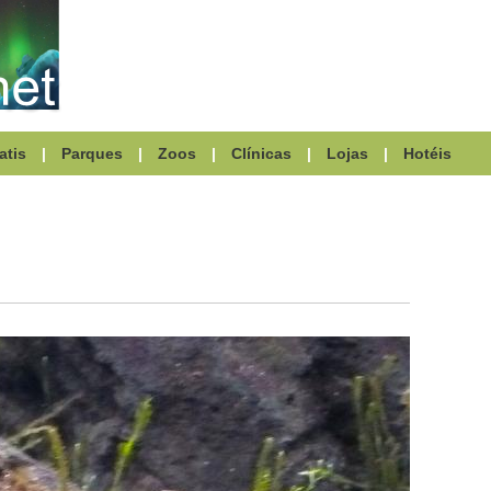
atis
|
Parques
|
Zoos
|
Clínicas
|
Lojas
|
Hotéis