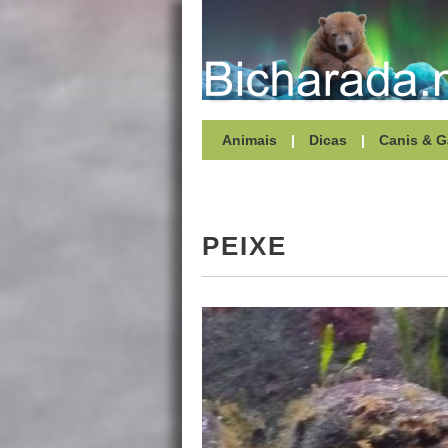
Animais
|
Dicas
|
Canis & G
PEIXE