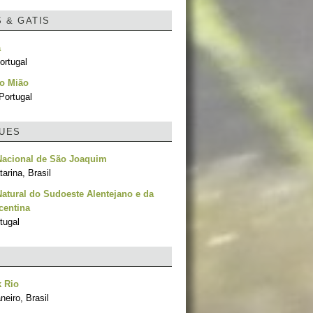
S & GATIS
a
ortugal
do Mião
Portugal
UES
Nacional de São Joaquim
arina, Brasil
atural do Sudoeste Alentejano e da
centina
tugal
 Rio
neiro, Brasil