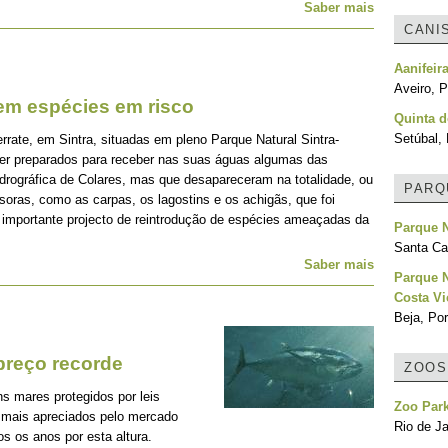
Saber mais
CANI
Aanifeir
Aveiro, P
em espécies em risco
Quinta 
Setúbal, 
rate, em Sintra, situadas em pleno Parque Natural Sintra-
er preparados para receber nas suas águas algumas das
rográfica de Colares, mas que desapareceram na totalidade, ou
PARQ
oras, como as carpas, os lagostins e os achigãs, que foi
e importante projecto de reintrodução de espécies ameaçadas da
Parque 
Santa Cat
Saber mais
Parque N
Costa Vi
Beja, Por
preço recorde
ZOOS
s mares protegidos por leis
Zoo Park
 mais apreciados pelo mercado
Rio de Ja
s os anos por esta altura.