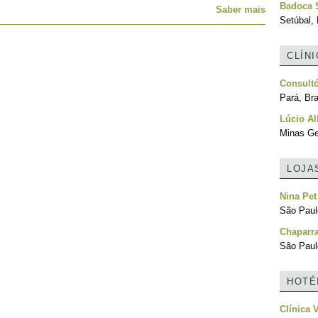
Badoca S
Saber mais
Setúbal, 
CLÍN
Consultó
Pará, Bra
Lúcio Al
Minas Ger
LOJA
Nina Pet
São Paulo
Chaparra
São Paulo
HOTÉ
Clínica V