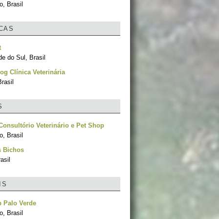
, Brasil
ICAS
t
e do Sul, Brasil
og Clínica Veterinária
rasil
S
onsultório Veterinário e Pet Shop
, Brasil
s Bichos
asil
IS
 Palo Verde
, Brasil