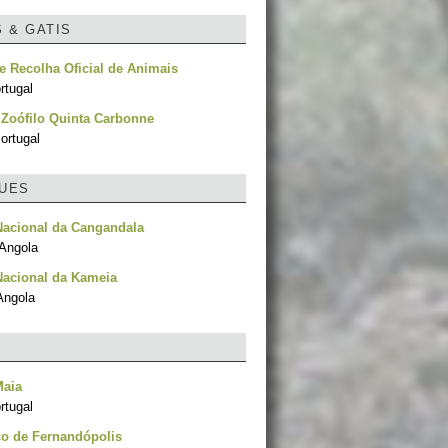
S & GATIS
e Recolha Oficial de Animais
rtugal
o Zoófilo Quinta Carbonne
ortugal
UES
Nacional da Cangandala
 Angola
Nacional da Kameia
Angola
Maia
rtugal
co de Fernandópolis