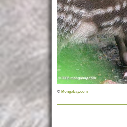
©
Mongabay.com