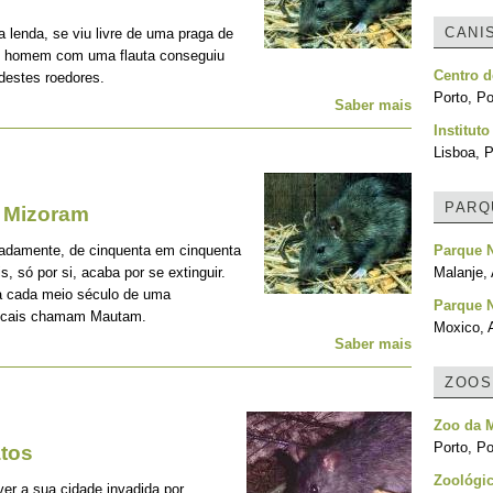
CANI
 lenda, se viu livre de uma praga de
co homem com uma flauta conseguiu
Centro d
destes roedores.
Porto, Po
Saber mais
Institut
Lisboa, P
PARQ
a Mizoram
adamente, de cinquenta em cinquenta
Parque 
, só por si, acaba por se extinguir.
Malanje,
a cada meio século de uma
Parque 
locais chamam Mautam.
Moxico, 
Saber mais
ZOOS
Zoo da 
Porto, Po
atos
Zoológi
er a sua cidade invadida por