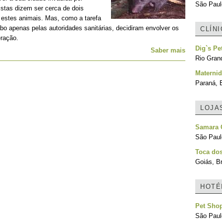
São Paulo
istas dizem ser cerca de dois
 estes animais. Mas, como a tarefa
bo apenas pelas autoridades sanitárias, decidiram envolver os
CLÍN
ração.
Dig`s Pe
Saber mais
Rio Grand
Maternid
Paraná, B
LOJA
Samara C
São Paulo
Toca do
Goiás, Br
HOTÉ
Pet Shop
São Paulo