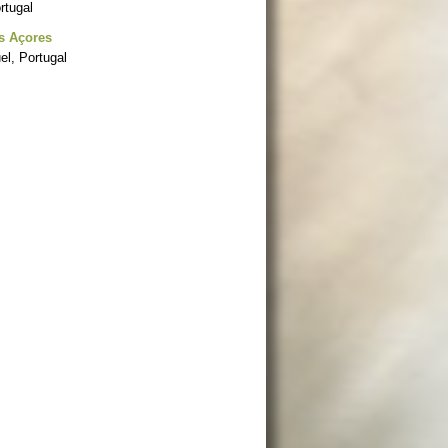
rtugal
s Açores
el, Portugal