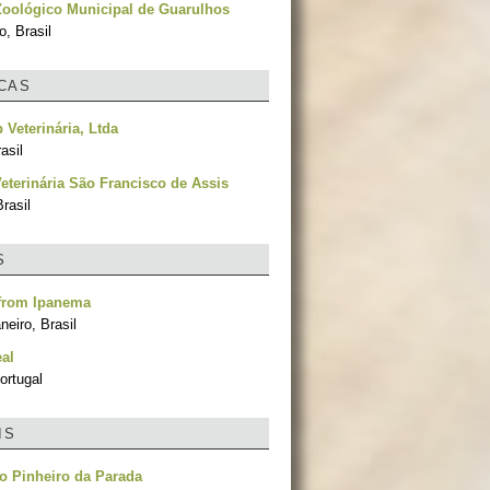
Zoológico Municipal de Guarulhos
, Brasil
ICAS
 Veterinária, Ltda
asil
Veterinária São Francisco de Assis
rasil
S
 from Ipanema
neiro, Brasil
al
ortugal
IS
o Pinheiro da Parada