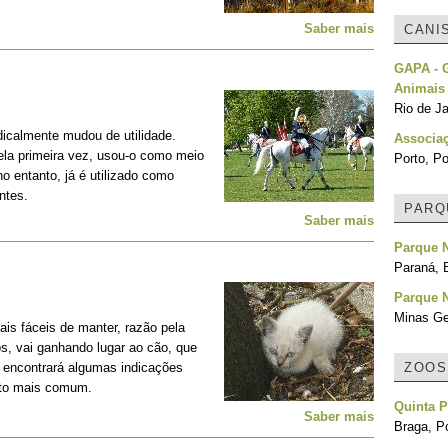
Saber mais
CANI
GAPA - G
Animais
Rio de Ja
adicalmente mudou de utilidade.
Associa
la primeira vez, usou-o como meio
Porto, Po
no entanto, já é utilizado como
ntes.
PARQ
Saber mais
Parque N
Paraná, B
Parque 
Minas Ger
is fáceis de manter, razão pela
os, vai ganhando lugar ao cão, que
, encontrará algumas indicações
ZOOS
nto mais comum.
Quinta 
Saber mais
Braga, Po