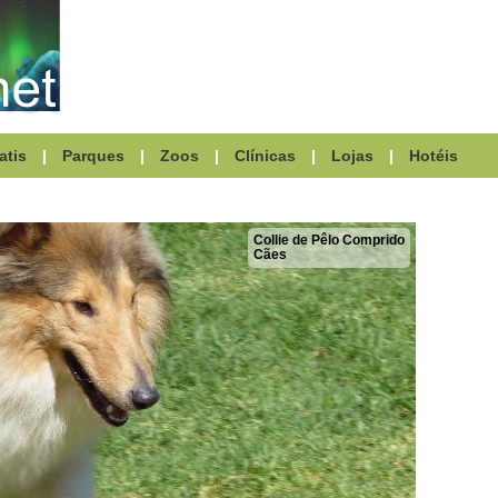
atis
|
Parques
|
Zoos
|
Clínicas
|
Lojas
|
Hotéis
Collie de Pêlo Comprido
Cães