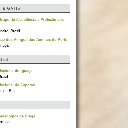
S & GATIS
rupo de Assistência e Proteção aos
neiro, Brasil
ção dos Amigos dos Animais do Porto
rtugal
UES
acional do Iguaçu
rasil
Nacional do Caparaó
ais, Brasil
Pedagógica de Braga
rtugal