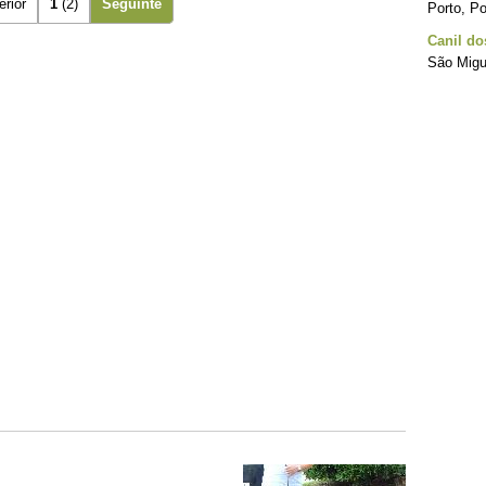
erior
1
(2)
Seguinte
Porto, Po
Canil do
São Migu