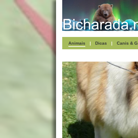
Animais
|
Dicas
|
Canis & G