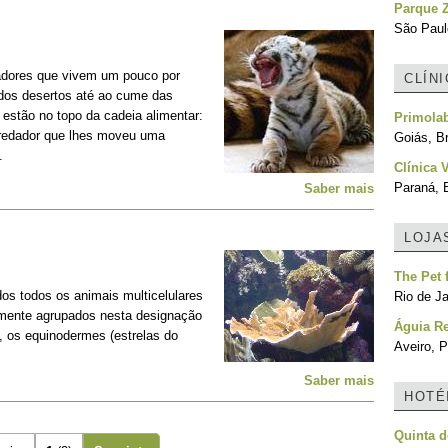
Parque 
São Paulo
adores que vivem um pouco por
CLÍN
 dos desertos até ao cume das
estão no topo da cadeia alimentar:
Primolab
predador que lhes moveu uma
Goiás, Br
.
Clínica 
Paraná, B
Saber mais
LOJA
The Pet
os todos os animais multicelulares
Rio de Ja
lmente agrupados nesta designação
Águia Re
, os equinodermes (estrelas do
Aveiro, P
Saber mais
HOTÉ
Quinta d